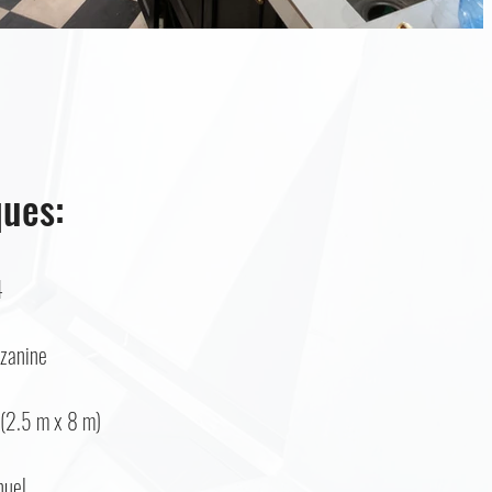
ques:
4
zanine
 (2.5 m x 8 m)
nuel