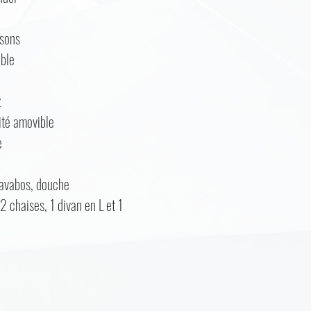
sons
ble
z
ité amovible
e
lavabos, douche
 2 chaises, 1 divan en L et 1