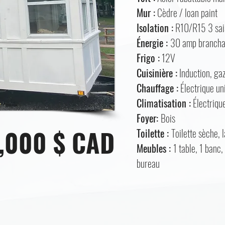
Mur :
Cèdre / loan paint
Isolation :
R10/R15 3 sai
Énergie :
30 amp brancha
Frigo :
12V
Cuisinière :
Induction, ga
Chauffage :
Électrique un
Climatisation :
Électriqu
Foyer:
Bois
9,000 $ CAD
Toilette :
Toilette sèche, 
Meubles :
1 table, 1 banc,
bureau